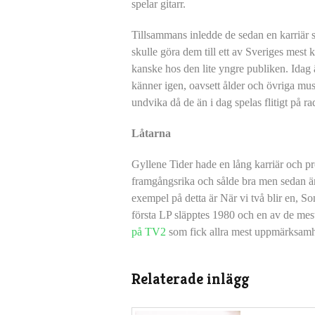
spelar gitarr.
Tillsammans inledde de sedan en karriär
skulle göra dem till ett av Sveriges mest
kanske hos den lite yngre publiken. Idag 
känner igen, oavsett ålder och övriga musi
undvika då de än i dag spelas flitigt på ra
Låtarna
Gyllene Tider hade en lång karriär och p
framgångsrika och sålde bra men sedan är 
exempel på detta är När vi två blir en, So
första LP släpptes 1980 och en av de mest
på TV2
som fick allra mest uppmärksamh
Relaterade inlägg