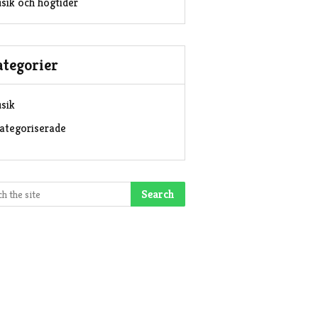
sik och högtider
ategorier
sik
ategoriserade
Search