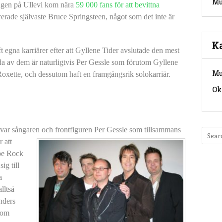
Mu
ingen på Ullevi kom nära
59 000 fans för att bevittna
rerade självaste Bruce Springsteen, något som det inte är
K
egna karriärer efter att Gyllene Tider avslutade den mest
nda av dem är naturligtvis Per Gessle som förutom Gyllene
Mu
, Roxette, och dessutom haft en framgångsrik solokarriär.
Ok
ar sångaren och frontfiguren Per Gessle som tillsammans
r att
ape Rock
ig till
a
lltså
nders
som