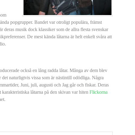
 som
 kända popgrupper. Bandet var otroligt populära, främst
är deras musik dock klassiker som de allra flesta svenskar
kpreferenser. De mest kända låtarna är helt enkelt svåra att
dio.
roducerade också en lång radda låtar. Många av dem blev
det naturligtvis vissa som är nästintill odödliga. Några
mmartider, Juni, juli, augusti och Jag går och fiskar. Deras
 karakteristiska låtarna på den skivan var hiten
Flickorna
et.