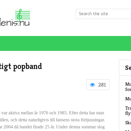
ktigt popband
S
Mu
281
So
Mu
Tr
 var aktiva mellan år 1976 och 1985. Efter detta har man
fly
fällen, och detta naturligtvis till fansens stora förtjusningar.
Sk
ar 2004 då bandet firade 25 år. Under denna sommar slog