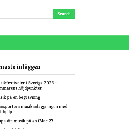
Search
enaste inläggen
sikfestivaler i Sverige 2025 –
mmarens höjdpunkter
sik på en begravning
ansportera musikanläggningen med
tthjälp
apa din musik på en iMac 27