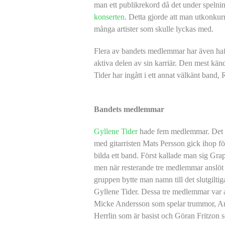
man ett publikrekord då det under speln
konserten
. Detta gjorde att man utkonkur
många artister som skulle lyckas med.
Flera av bandets medlemmar har även haft 
aktiva delen av sin karriär. Den mest kä
Tider har ingått i ett annat välkänt band
Bandets medlemmar
Gyllene Tider
hade fem medlemmar. Det v
med gitarristen Mats Persson gick
ihop fö
bilda ett band. Först kallade man sig Gr
men när resterande tre medlemmar anslöt s
gruppen bytte man namn till det slutgiltig
Gyllene Tider. Dessa tre medlemmar var a
Micke Andersson som spelar trummor, A
Herrlin som är basist och Göran Fritzon 